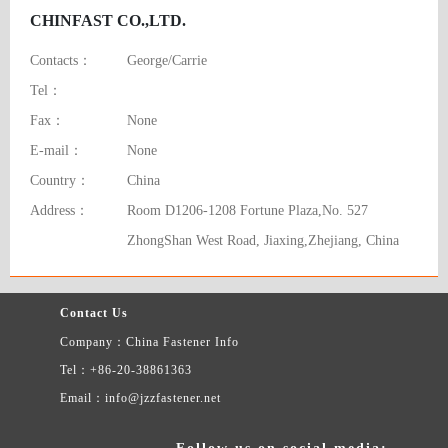
CHINFAST CO.,LTD.
Contacts：
George/Carrie
Tel：
Fax：
None
E-mail：
None
Country：
China
Address：
Room D1206-1208 Fortune Plaza,No. 527
ZhongShan West Road, Jiaxing,Zhejiang, China
Contact Us
Company：China Fastener Info
Tel：+86-20-38861363
Email：info@jzzfastener.net