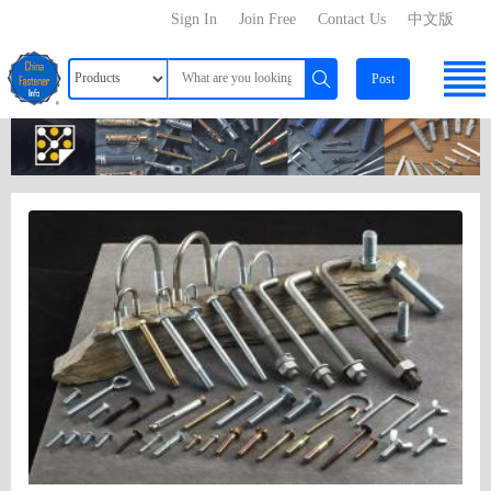
Sign In
Join Free
Contact Us
中文版
Post