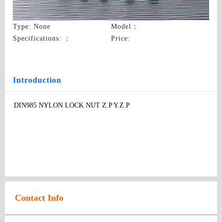
DIN985 NYLON LOCK NUT Z.P Y.Z.P
Type
: None
Model
：
Specifications:
：
Price
:
Introduction
DIN985 NYLON LOCK NUT Z.P Y.Z.P
Contact Info