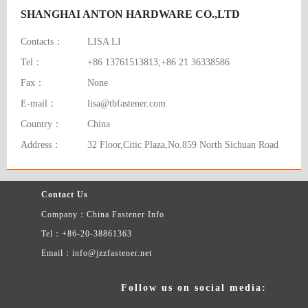
SHANGHAI ANTON HARDWARE CO.,LTD
Contacts：
LISA LI
Tel：
+86 13761513813;+86 21 36338586
Fax：
None
E-mail：
lisa@tbfastener.com
Country：
China
Address：
32 Floor,Citic Plaza,No.859 North Sichuan Road
Contact Us
Company：China Fastener Info
Tel：+86-20-38861363
Email：info@jzzfastener.net
Follow us on social media: