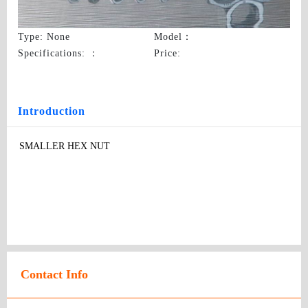
SMALLER HEX NUT
Type
: None
Model
：
Specifications:
：
Price
:
Introduction
SMALLER HEX NUT
Contact Info