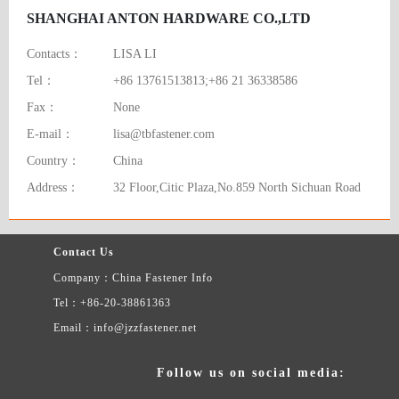
SHANGHAI ANTON HARDWARE CO.,LTD
Contacts：
LISA LI
Tel：
+86 13761513813;+86 21 36338586
Fax：
None
E-mail：
lisa@tbfastener.com
Country：
China
Address：
32 Floor,Citic Plaza,No.859 North Sichuan Road
Contact Us
Company：China Fastener Info
Tel：+86-20-38861363
Email：info@jzzfastener.net
Follow us on social media: